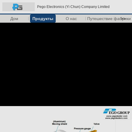
Pego Electronics (Yi Chun) Company Limited
Дом
Продукты
О нас
Путешествие фабрики
>>