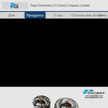
Pego Electronics (Yi Chun) Company Limited
Дом
Продукты
О нас
Путешествие фабрики
>>