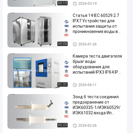
сенсорного экрана PLC
испытательное оборудовани
00:15
2026-03-19
для испытаний IPX1-6
е окружающей среды
Статья 14 IEC 60529.2.7
IPX7 Устройство для
испытания защиты от
проникновения воды в
резервуар
Оборудование для испытан
00:08
2026-01-26
ий IP
Камера теста двигателя
брызг воды
оборудования для
испытаний IPX3 IPX4 IP
экрана касания PLC
Оборудование для испытан
01:31
2026-06-11
ий IP
Зонд б теста соединил
предохранение от
ИЭК60335-1/ИЭК60529/
ИЭК61032 входа Ип
пальца теста
Оборудование для испытан
00:25
2026-02-26
ий IP