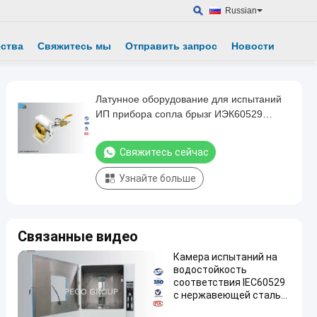
Russian
ества
Свяжитесь мы
Отправить запрос
Новости
Латунное оборудование для испытаний
ИП прибора сопла брызг ИЭК60529
ручное
Свяжитесь сейчас
Узнайте больше
Связанные видео
Камера испытаний на
водостойкость
соответствия IEC60529
с нержавеющей сталью
SUS304 и контроллером