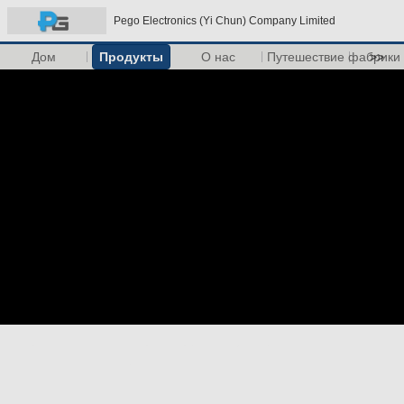
Pego Electronics (Yi Chun) Company Limited
Дом
Продукты
О нас
Путешествие фабрики
>>