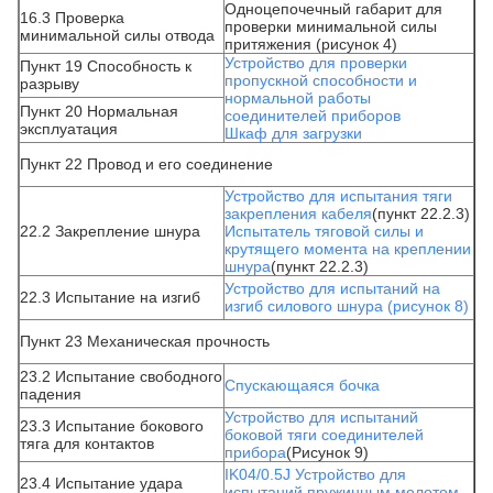
Одноцепочечный габарит для
16.3 Проверка
проверки минимальной силы
минимальной силы отвода
притяжения (рисунок 4)
Устройство для проверки
Пункт 19 Способность к
пропускной способности и
разрыву
нормальной работы
Пункт 20 Нормальная
соединителей приборов
эксплуатация
Шкаф для загрузки
Пункт 22 Провод и его соединение
Устройство для испытания тяги
закрепления кабеля
(пункт 22.2.3)
22.2 Закрепление шнура
Испытатель тяговой силы и
крутящего момента на креплении
шнура
(пункт 22.2.3)
Устройство для испытаний на
22.3 Испытание на изгиб
изгиб силового шнура (рисунок 8)
Пункт 23 Механическая прочность
23.2 Испытание свободного
Спускающаяся бочка
падения
Устройство для испытаний
23.3 Испытание бокового
боковой тяги соединителей
тяга для контактов
прибора
(Рисунок 9)
IK04/0.5J Устройство для
23.4 Испытание удара
испытаний пружинным молотом