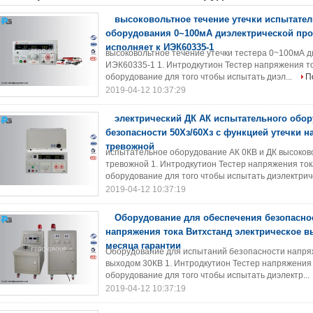
высоковольтное течение утечки испытател
оборудования 0~100мА диэлектрической про
исполняет к ИЭК60335-1
высоковольтное течение утечки тестера 0~100мА д
ИЭК60335-1 1. Интродкутион Тестер напряжения ток
оборудование для того чтобы испытать диэл...
П
2019-04-12 10:37:29
электрический ДК АК испытательного обо
безопасности 50Хз/60Хз с функцией утечки 
тревожной
испытательное оборудование АК 0КВ и ДК высоков
тревожной 1. Интродкутион Тестер напряжения тока
оборудование для того чтобы испытать диэлектриче
2019-04-12 10:37:19
Оборудование для обеспечения безопасно
напряжения тока Витхстанд электрическое в
месяца гарантии
Оборудование для испытаний безопасности напряж
выходом 30КВ 1. Интродкутион Тестер напряжения т
оборудование для того чтобы испытать диэлектр...
2019-04-12 10:37:19