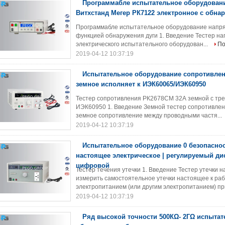
Программабле испытательное оборудовани
Витхстанд Мегер РК7122 электронное с обна
Программабле испытательное оборудование напря
функцией обнаружения дуги 1. Введение Тестер на
электрического испытательного оборудован...
По
2019-04-12 10:37:19
Испытательное оборудование сопротивле
земное исполняет к ИЭК60065/ИЭК60950
Тестер сопротивления РК2678СМ 32А земной с тр
ИЭК60950 1. Введение Земной тестер сопротивлен
земное сопротивление между проводными частя...
2019-04-12 10:37:19
Испытательное оборудование 0 безопаснос
настоящее электрическое | регулируемый ди
цифровой
Тестер течения утечки 1. Введение Тестер утечки 
измерить самостоятельное утечки настоящее к ра
электропитанием (или другим электропитанием) при
2019-04-12 10:37:19
Ряд высокой точности 500КΩ- 2ГΩ испытат