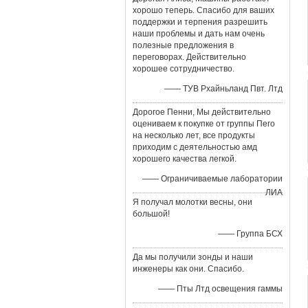
хорошо теперь. Спасибо для ваших
поддержки и терпения разрешить
наши проблемы и дать нам очень
полезные предложения в
переговорах. Действительно
хорошее сотрудничество.
—— ТУВ Рхайньланд Пвт. Лтд
Дорогое Пенни, Мы действительно
оцениваем к покупке от группы Пего
на несколько лет, все продукты
приходим с деятельностью амд
хорошего качества легкой.
—— Ограничиваемые лаборатории
ЛИА
Я получал молотки весны, они
большой!
—— Группа БСХ
Да мы получили зонды и наши
инженеры как они. Спасибо.
—— Пты Лтд освещения гаммы