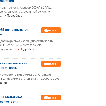
изоляции
ции точности с рядом 500КΩ к 2ГΩ 1.
сепсиал конструированный согласно
...
Подробнее
065 для испытания
контакт
ии
 дорна фильма изоляции/механических
е 1. Введение испытательного
дорна ко...
Подробнее
ния безопасности
контакт
 ИЭК60884-1
ИЭК60884-1 диаграммы 8 1. Стандарт:
1 диаграмме 8 статьи 24,5 и ГБ2099-1-2008
обнее
ны статьи 21,2
контакт
езопасности