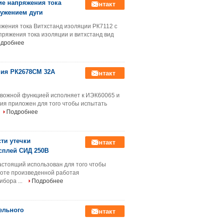
е напряжения тока
контакт
ружением дуги
жения тока Витхстанд изоляции РК7112 с
пряжения тока изоляции и витхстанд вид
дробнее
ния РК2678СМ 32А
контакт
евожной функцией исполняет к ИЭК60065 и
ия приложен для того чтобы испытать
Подробнее
ти утечки
контакт
сплей СИД 250В
настоящий использован для того чтобы
боте произведенной работая
бора ...
Подробнее
ельного
контакт