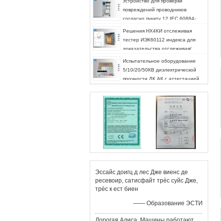
Устройство для проверки
повреждений проводников
согласно пункту 12 IEC 60884-
1.2.5
Решения НХ4КИ отслеживая
тестер ИЭК60112 индекса для
доказательства отслеживая/
индекса сравнительный
Испытательное оборудование
отслеживать
5/10/20/50КВ диэлектрической
прочности ДК АК с аттестацией
КЭ
Эссайс доигц д лес Дже виенс де
ресевоир, сатисфайт трèс суйс Дже,
трèс к ест биен
—— Образование ЭСТИ
Дорогая Алиса, Машины работают