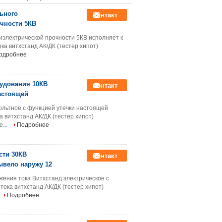
касания 7 дюймов
ьного
контакт
чности 5КВ
иэлектрической прочности 5КВ исполняет к
а витхстанд АК/ДК (тестер хипот)
одробнее
рудования 10КВ
контакт
настоящей
ольтное с функцией утечки настоящей
 витхстанд АК/ДК (тестер хипот)
...
Подробнее
сти 30КВ
контакт
ывело наружу 12
ения тока Витхстанд электрическое с
ока витхстанд АК/ДК (тестер хипот)
Подробнее