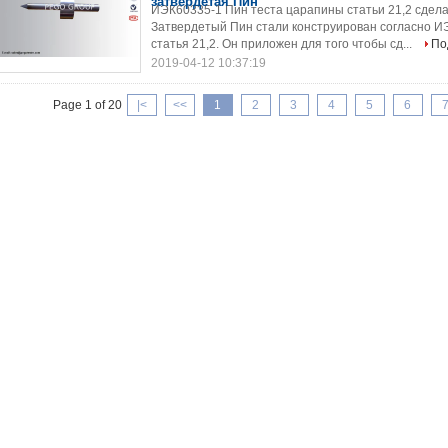
затвердетая Пин
ИЭК60335-1 Пин теста царапины статьи 21,2 сдела
Затвердетый Пин стали конструирован согласно ИЭ
статья 21,2. Он приложен для того чтобы сд...
По
2019-04-12 10:37:19
Page 1 of 20
|<
<<
1
2
3
4
5
6