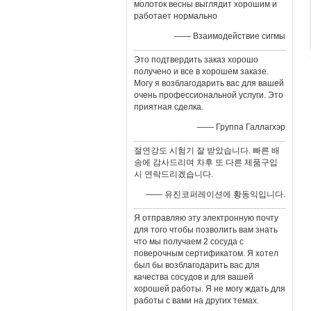
молоток весны выглядит хорошим и
работает нормально
—— Взаимодействие сигмы
Это подтвердить заказ хорошо
получено и все в хорошем заказе.
Могу я возблагодарить вас для вашей
очень профессиональной услуги. Это
приятная сделка.
—— Группа Галлагхэр
절연강도 시험기 잘 받았습니다. 빠른 배
송에 감사드리며 차후 또 다른 제품구입
시 연락드리겠습니다.
—— 유진코퍼레이션에 황동익입니다.
Я отправляю эту электронную почту
для того чтобы позволить вам знать
что мы получаем 2 сосуда с
поверочным сертификатом. Я хотел
был бы возблагодарить вас для
качества сосудов и для вашей
хорошей работы. Я не могу ждать для
работы с вами на других темах.