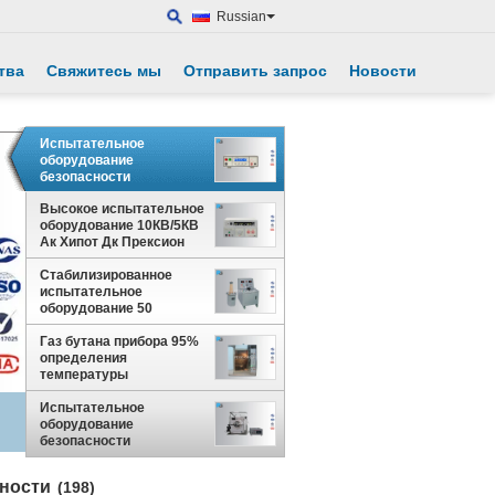
Russian
тва
Свяжитесь мы
Отправить запрос
Новости
Испытательное
оборудование
безопасности
сопротивления изоляции
электрическое МАМЫ
Высокое испытательное
РК7122 9 килограммов
оборудование 10КВ/5КВ
0.10-12
Ак Хипот Дк Прексион
для бытового прибора
Стабилизированное
испытательное
оборудование 50
напряжения тока
Витхстанд
Газ бутана прибора 95%
электрическое/60 Хз
определения
волны синуса
температуры
воспламенения иглы
ИЭК60695-11-5 для теста
Испытательное
опасности зажигания
оборудование
безопасности
выносливости
электрическое,
сности
(198)
регулятор Пльк экрана