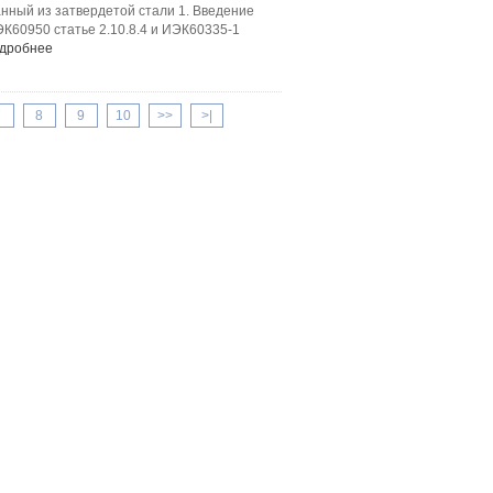
нный из затвердетой стали 1. Введение
К60950 статье 2.10.8.4 и ИЭК60335-1
дробнее
7
8
9
10
>>
>|