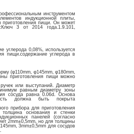
профессиональным инструментом
лементов индукционной плиты,
я приготовления пищи. Он может
:Ключ 3 от 2014 года.1.9.101,
е углерода 0,08%, используется
ия пищи.содержание углерода в
орму (φ110mm, φ145mm, φ180mm,
оны приготовления пищи можно
ручек или выступаний. Диаметр
минимум равным диаметру зоны
ия сосуда равна 0.06d. Основа
ость должна быть покрыта
ного прибора для приготовления
) толщина основания и стенки
дукционных панелей (согласно
вляет 2mm±0,5mm, но для толщины
 φ145mm, 3mm±0,5mm для сосудов
.