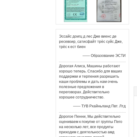
Эссайс доигц д лес Дже виенс де
ресевоир, сатисфайт трèс суйс Дже,
трèс к ест биен
—— Образование ЭСТИ
Дорогая Алиса, Машины работают
хорошо теперь. Спасибо для ваших
поддержки и терпения разрешить
наши проблемы и дать нам очень
полезные предложения в
переговорах. Действительно
хорошее сотрудничество.
—— ТУВ Рхайньланд Пвт. Лтд
Дорогое Пенни, Мы действительно
оцениваем к покупке от группы Пего
на несколько лет, все продукты
приходим с деятельностью амд