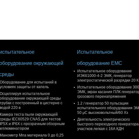
испытательное
Испытательное
оборудование окружающей
оборудование EMC
Испытательное оборудование
среды
ИЭК61000-4-2 ЭМК, генератор
электростатической разрядки 20 
Оборудование для испытаний в
условиях защиты от капель
Испытательное оборудование 300
ЭМК, экран касания ПЛК генерато
Осциллируя испытательное
грозового перенапряжения
оборудование окружающей среды
трубки с построенный в цистерне с
1.2 / генератор 50 пульсации
водой 220 в
испытательного оборудования Э
50 μС высоковольтный/60 Хз
Камера теста пыли окружающей
среды IEC60529 CNAS для тестов
Деятельность электрического
IP5X и IP6X с прозрачным обзорным
быстрого переходного генератора
иллюминатором
участков легкая с 16А КДН
Манометр Мпа материала 0 до 0,25