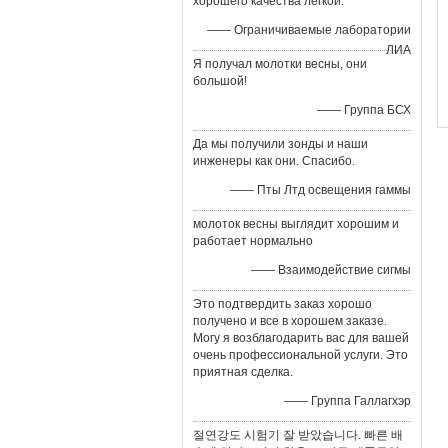
хорошего качества легкой.
—— Ограничиваемые лаборатории
ЛИА
Я получал молотки весны, они
большой!
—— Группа БСХ
Да мы получили зонды и наши
инженеры как они. Спасибо.
—— Пты Лтд освещения гаммы
молоток весны выглядит хорошим и
работает нормально
—— Взаимодействие сигмы
Это подтвердить заказ хорошо
получено и все в хорошем заказе.
Могу я возблагодарить вас для вашей
очень профессиональной услуги. Это
приятная сделка.
—— Группа Галлагхэр
절연강도 시험기 잘 받았습니다. 빠른 배