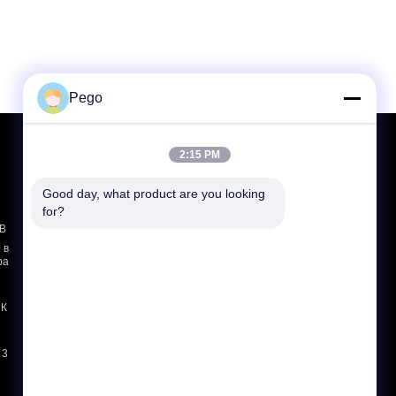
Pego
Отправить запрос
2:15 PM
Отправить
Good day, what product are you looking 
for?
sgs
КВ
 в
ра
E-Mail
Sitemap
|
Мобильный сайт
МК
 3