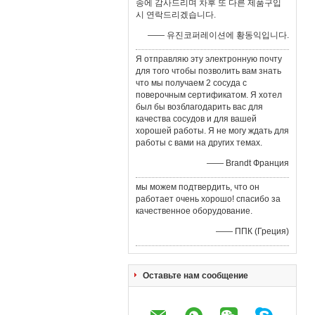
송에 감사드리며 차후 또 다른 제품구입
시 연락드리겠습니다.
—— 유진코퍼레이션에 황동익입니다.
Я отправляю эту электронную почту
для того чтобы позволить вам знать
что мы получаем 2 сосуда с
поверочным сертификатом. Я хотел
был бы возблагодарить вас для
качества сосудов и для вашей
хорошей работы. Я не могу ждать для
работы с вами на других темах.
—— Brandt Франция
мы можем подтвердить, что он
работает очень хорошо! спасибо за
качественное оборудование.
—— ППК (Греция)
Оставьте нам сообщение