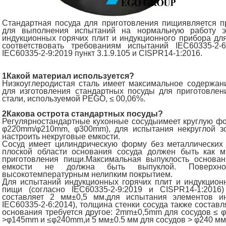
Стандартная посуда для приготовления пищи
является 
для выполнения испытаний на нормальную работу э
индукционных горячих плит и индукционного прибора дл
соответствовать требованиям испытаний IEC60335-2-6
IEC60335-2-9:2019 пункт 3.1.9.105 и CISPR14-1:2016.
1Какой материал используется?
Низкоуглеродистая сталь имеет максимальное содержани
для изготовления стандартных посуды для приготовлен
стали, используемой PEGO, ≤ 00,06%.
2Какова острота стандартных посуды?
Регулярно
стандартные кухонные сосуды
имеет круглую ф
φ220mm/φ210mm, φ300mm), для испытания некруглой з
настроить некруговые емкости.
Сосуд имеет цилиндрическую форму без металлических 
плоской области основания сосуда должен быть как 
приготовления пищи.Максимальная выпуклость основан
емкости не должна быть выпуклой. Поверхн
высокотемпературным нелипким покрытием.
Для испытаний индукционных горячих плит и индукцион
пищи (согласно IEC60335-2-9:2019 и CISPR14-1:2016
составляет 2 мм±0,5 мм.для испытания элементов ин
IEC60335-2-6:2014), толщина стенки сосуда также соста
основания требуется другое: 2mm±0,5mm для сосудов ≤
>φ145mm и ≤φ240mm,и 5 мм±0.5 мм для сосудов > φ240 мм