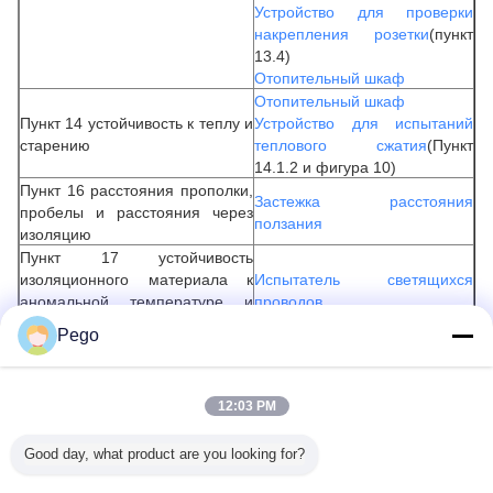
Устройство для проверки
накрепления розетки
(пункт
13.4)
Отопительный шкаф
Отопительный шкаф
Пункт 14 устойчивость к теплу и
Устройство для испытаний
старению
теплового сжатия
(Пункт
14.1.2 и фигура 10)
Пункт 16 расстояния прополки,
Застежка расстояния
пробелы и расстояния через
ползания
изоляцию
Пункт 17 устойчивость
изоляционного материала к
Испытатель светящихся
аномальной температуре и
проводов
огню
Pego
Числовые показатели
Recommended Products
Рисунок 1 - Измерение
Идите и не ходите
12:03 PM
диаметра булавки
Рисунок 2 - Граница
Размер для
Good day, what product are you looking for?
взаимозаменяемости
взаимозаменяемости
Рисунок 3 - Стандартный
ЛК
IEC60851-3
Частота
Двойное
Проч