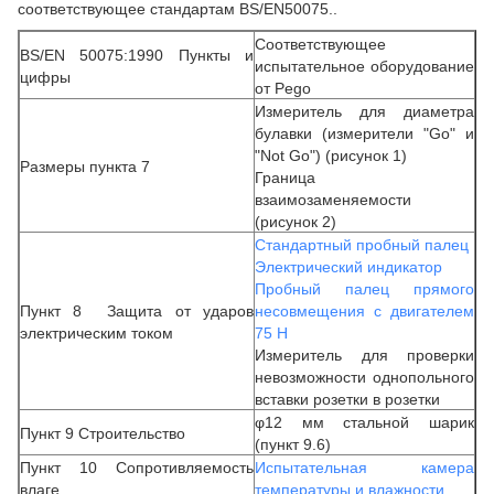
соответствующее стандартам BS/EN50075..
Соответствующее
BS/EN 50075:1990 Пункты и
испытательное оборудование
цифры
от Pego
Измеритель для диаметра
булавки (измерители "Go" и
"Not Go") (рисунок 1)
Размеры пункта 7
Граница
взаимозаменяемости
(рисунок 2)
Стандартный пробный палец
Электрический индикатор
Пробный палец прямого
Пункт 8
Защита от ударов
несовмещения с двигателем
электрическим током
75 Н
Измеритель для проверки
невозможности однопольного
вставки розетки в розетки
φ12 мм стальной шарик
Пункт 9 Строительство
(пункт 9.6)
Пункт 10 Сопротивляемость
Испытательная камера
влаге
температуры и влажности