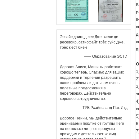
К
р
I
в
д
Эссайс доигц д лес Дже виенс де
в
ресевоир, сатисфайт трèс суйс Дже,
трèс к ест биен
п
—— Образование ЭСТИ
О
Дорогая Алиса, Машины работают
1
хорошо теперь. Спасибо для ваших
поддержки и терпения разрешить
2
наши проблемы и дать нам очень
3
полезные предложения в
переговорах. Действительно
э
хорошее сотрудничество.
4
—— ТУВ Рхайньланд Пвт. Лтд
с
5
Дорогое Пенни, Мы действительно
6
оцениваем к покупке от группы Пего
на несколько лет, все продукты
7
приходим с деятельностью амд