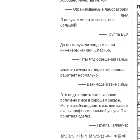
хорошего качества легкой.
П
—— Ограничиваемые лаборатории
ЛИА
Я получал молотки весны, они
В
большой!
В
—— Группа БСХ
В
Да мы получили зонды и наши
У
инженеры как они. Спасибо.
К
—— Пты Лтд освещения гаммы
Д
молоток весны выглядит хорошим и
с
работает нормально
—— Взаимодействие сигмы
п
Р
Это подтвердить заказ хорошо
получено и все в хорошем заказе.
Д
Могу я возблагодарить вас для вашей
очень профессиональной услуги. Это
Р
приятная сделка.
Т
—— Группа Галлагхэр
В
절연강도 시험기 잘 받았습니다. 빠른 배
С