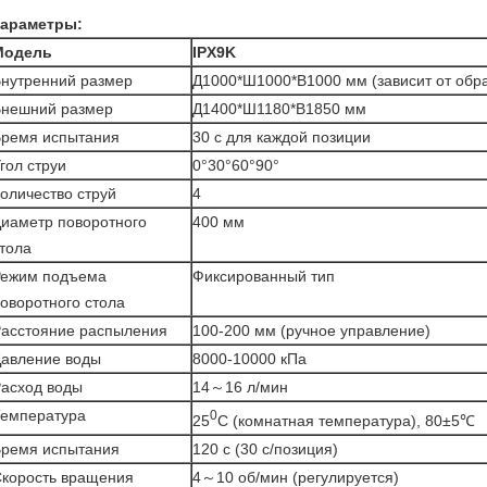
араметры:
Модель
IPX9
K
нутренний размер
Д1000*Ш1000*В1000 мм (зависит от обр
нешний размер
Д1400*Ш1180*В1850 мм
ремя испытания
30 с для каждой позиции
гол струи
0°30°60°90°
оличество струй
4
иаметр поворотного
400 мм
тола
Режим подъема
Фиксированный тип
оворотного стола
асстояние распыления
100-200 мм (ручное управление)
авление воды
8000-10000 кПа
асход воды
14～16 л/мин
емпература
0
25
C (комнатная температура), 80±5℃
ремя испытания
120 с (30 с/позиция)
корость вращения
4～10 об/мин (регулируется)