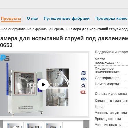
Продукты
О нас
Путешествие фабрики
Проверка качес
ьное оборудование окружающей среды
Камера для испытаний струей под
амера для испытаний струей под давлением
0653
Подробная информа
Место
происхождения:
Фирменное
наименование:
Сертификация:
Номер модели:
Оплата и доставка
Количество мин зак
Цена:
Упаковывая детали:
Время доставки:
Условия оплаты: