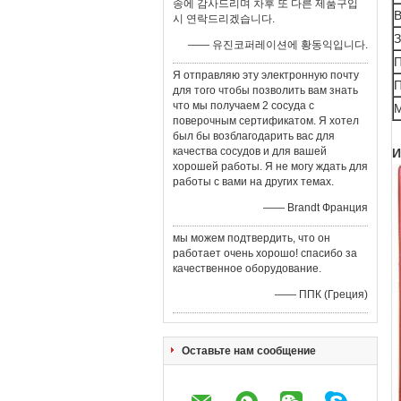
송에 감사드리며 차후 또 다른 제품구입
시 연락드리겠습니다.
З
—— 유진코퍼레이션에 황동익입니다.
П
Я отправляю эту электронную почту
П
для того чтобы позволить вам знать
что мы получаем 2 сосуда с
М
поверочным сертификатом. Я хотел
был бы возблагодарить вас для
качества сосудов и для вашей
И
хорошей работы. Я не могу ждать для
работы с вами на других темах.
—— Brandt Франция
мы можем подтвердить, что он
работает очень хорошо! спасибо за
качественное оборудование.
—— ППК (Греция)
Оставьте нам сообщение