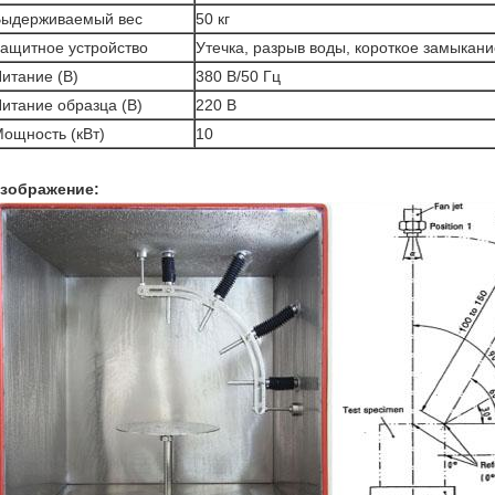
Выдерживаемый вес
50 кг
ащитное устройство
Утечка, разрыв воды, короткое замыкани
итание (В)
380 В/50 Гц
итание образца (В)
220 В
ощность (кВт)
10
зображение: