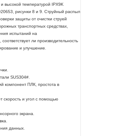
 и высокой температурой IPX9K
O20653, рисунки 8 и 9. Струйный распыл
оверки защиты от очистки струей
орожных транспортных средствах,
дения испытаний на
 соответствует ли производительность
тирование и улучшение.
чки.
стали SUS304#.
й компонент ПЛК, простота в
т скорость и угол с помощью
нсорного экрана.
вка.
ения данных.