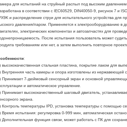
амера для испытаний на струйный распыл под высоким давлением
азработана в соответствии с IEC60529, DIN40050-9, рисунок 7 и IS
PX9K и распределение струи для испытательного устройства для пр
ысокого давления/паром. Применяется к электрооборудованию в д
вигателях, электрических компонентах и автозапчастях для прове
одонепроницаемость. После испытания пользователь может судить,
родукта требованиям или нет, а затем выполнить повторное проек
собенности
:
) высококачественная стальная пластина, покрытие лаком для выпе
) Внутренняя часть камеры и опора изготовлены из нержавеющей 
) Принимает 7-дюймовый сенсорный экран и основной управляющи
ксплуатации и автоматическое управление.
) Принимает высококачественный шаговый двигатель, устанавливае
енсорного экрана.
) Контроль температуры IPD, установка температуры с помощью се
) Время испытания: регулировка 0-999 мин, автоматическая остано
) Дополнительная функция связи, может работать с ПК для сохран