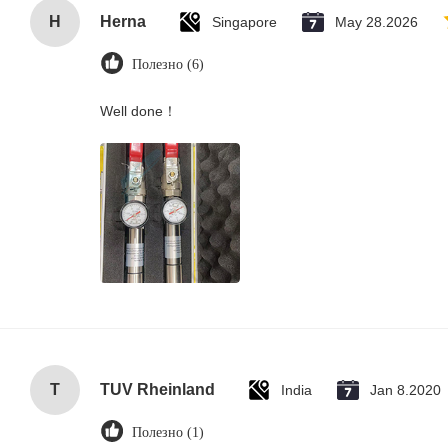
H
Herna
Singapore
May 28.2026
Полезно (6)
Well done！
T
TUV Rheinland
India
Jan 8.2020
Полезно (1)