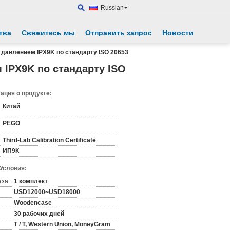
Russian
тва
Свяжитесь мы
Отправить запрос
Новости
 давлением IPX9K по стандарту ISO 20653
 IPX9K по стандарту ISO
ция о продукте:
Китай
PEGO
Third-Lab Calibration Certificate
ИП9К
 Условия:
аза:
1 комплект
USD12000~USD18000
Woodencase
30 рабочих дней
T / T, Western Union, MoneyGram