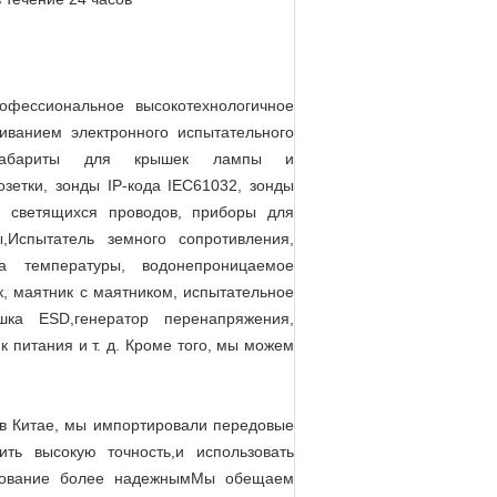
офессиональное высокотехнологичное
иванием электронного испытательного
3 габариты для крышек лампы и
зетки, зонды IP-кода IEC61032, зонды
 светящихся проводов, приборы для
Испытатель земного сопротивления,
ра температуры, водонепроницаемое
, маятник с маятником, испытательное
шка ESD,генератор перенапряжения,
 питания и т. д. Кроме того, мы можем
 в Китае, мы импортировали передовые
ть высокую точность,и использовать
удование более надежнымМы обещаем