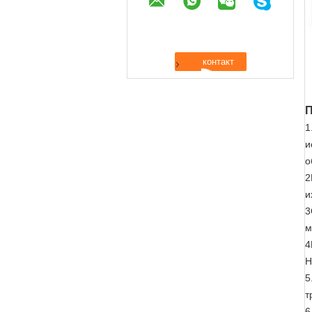
П
1
и
о
2
и
3
м
4
Н
5
т
6