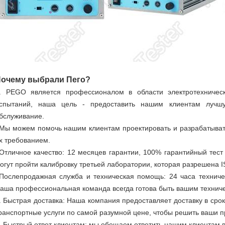
очему выбрали Пего?
. PEGO является профессионалом в области электротехничес
спытаний, наша цель - предоставить нашим клиентам лучш
бслуживание.
Мы можем помочь нашим клиентам проектировать и разрабатывать
х требованием.
Отличное качество: 12 месяцев гарантии, 100% гарантийный тест
огут пройти калибровку третьей лаборатории, которая разрешена 
Послепродажная служба и техническая помощь: 24 часа техниче
аша профессиональная команда всегда готова быть вашим техниче
. Быстрая доставка: Наша компания предоставляет доставку в сро
ранспортные услуги по самой разумной цене, чтобы решить ваши 
. Быстрый ответ клиентам: мы обещаем ответить нашим клиентам в