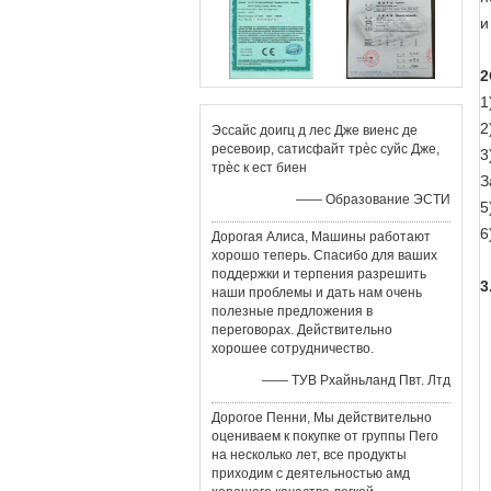
и
2
1
2
Эссайс доигц д лес Дже виенс де
ресевоир, сатисфайт трèс суйс Дже,
3
трèс к ест биен
З
—— Образование ЭСТИ
5
6
Дорогая Алиса, Машины работают
хорошо теперь. Спасибо для ваших
поддержки и терпения разрешить
3
наши проблемы и дать нам очень
полезные предложения в
переговорах. Действительно
хорошее сотрудничество.
—— ТУВ Рхайньланд Пвт. Лтд
Дорогое Пенни, Мы действительно
оцениваем к покупке от группы Пего
на несколько лет, все продукты
приходим с деятельностью амд