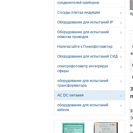
соединителей приборов
Сосуды плитаа индукции
Оборудование для испытаний IP
Оборудование для испытаний
обмотки проводов
Напечатайте к Гониофотометер
в
Оборудование для испытаний СИД
спектрофотометр интегрируя
сферы
оборудование для испытаний
трансформатора
3
AC DC питания
п
оборудование для испытаний
кабеля
1
Э
и
н