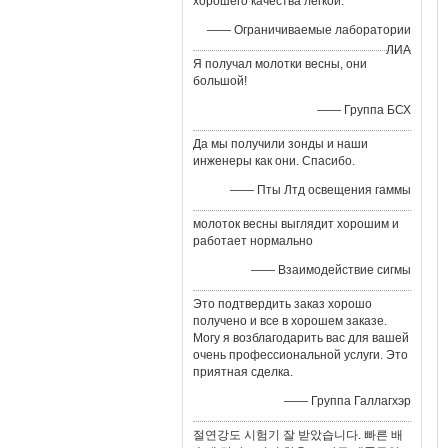
хорошего качества легкой.
—— Ограничиваемые лаборатории
ЛИА
Я получал молотки весны, они
большой!
—— Группа БСХ
Да мы получили зонды и наши
инженеры как они. Спасибо.
—— Пты Лтд освещения гаммы
молоток весны выглядит хорошим и
работает нормально
—— Взаимодействие сигмы
Это подтвердить заказ хорошо
получено и все в хорошем заказе.
Могу я возблагодарить вас для вашей
очень профессиональной услуги. Это
приятная сделка.
—— Группа Галлагхэр
절연강도 시험기 잘 받았습니다. 빠른 배