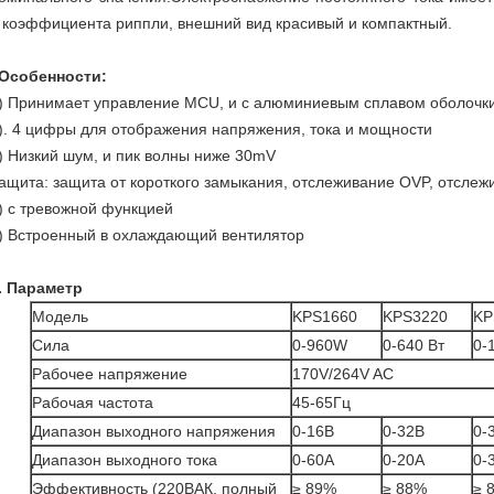
 коэффициента риппли, внешний вид красивый и компактный.
Особенности:
) Принимает управление MCU, и с алюминиевым сплавом оболочк
). 4 цифры для отображения напряжения, тока и мощности
) Низкий шум, и пик волны ниже 30mV
ащита: защита от короткого замыкания, отслеживание OVP, отсле
) с тревожной функцией
) Встроенный в охлаждающий вентилятор
. Параметр
Модель
KPS1660
KPS3220
KP
Сила
0-960W
0-640 Вт
0-
Рабочее напряжение
170V/264V AC
Рабочая частота
45-65Гц
Диапазон выходного напряжения
0-16В
0-32В
0-
Диапазон выходного тока
0-60А
0-20А
0-
Эффективность (220ВАК, полный
≥ 89%
≥ 88%
≥ 