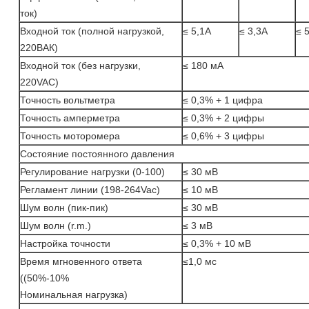
ток)
Входной ток (полной нагрузкой,
≤ 5,1A
≤ 3,3A
≤ 
220ВАК)
Входной ток (без нагрузки,
≤ 180 мА
220VAC)
Точность вольтметра
≤ 0,3% + 1 цифра
Точность амперметра
≤ 0,3% + 2 цифры
Точность моторомера
≤ 0,6% + 3 цифры
Состояние постоянного давления
Регулирование нагрузки (0-100)
≤ 30 мВ
Регламент линии (198-264Vac)
≤ 10 мВ
Шум волн (пик-пик)
≤ 30 мВ
Шум волн (r.m.)
≤ 3 мВ
Настройка точности
≤ 0,3% + 10 мВ
Время мгновенного ответа
≤1,0 мс
((50%-10%
Номинальная нагрузка)