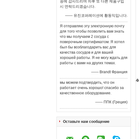
송에 감사드리며 차후 또 다른 제품구입
시 연락드리겠습니다.
—— 유진코퍼레이션에 황동익입니다.
Я отправляю эту электронную почту
для того чтобы позволить вам знать
что мы получаем 2 сосуда с
поверочным сертификатом. Я хотел
был бы возблагодарить вас для
качества сосудов и для вашей
хорошей работы. Я не могу ждать для
работы с вами на других темах.
—— Brandt Франция
4
мы можем подтвердить, что он
работает очень хорошо! спасибо за
качественное оборудование.
—— ППК (Греция)
Оставьте нам сообщение