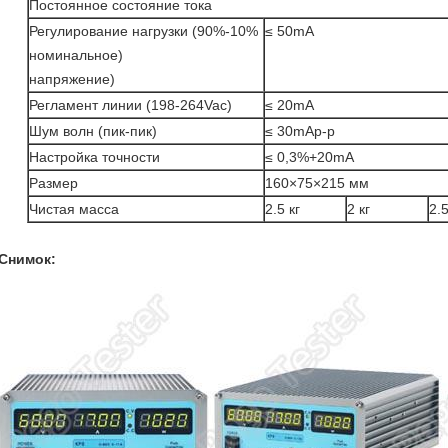
Постоянное состояние тока
Регулирование нагрузки (90%-10%
≤ 50mA
номинальное)
напряжение)
Регламент линии (198-264Vac)
≤ 20mA
Шум волн (пик-пик)
≤ 30mAp-p
Настройка точности
≤ 0,3%+20mA
Размер
160×75×215 мм
Чистая масса
2.5 кг
2 кг
2.5
Снимок: