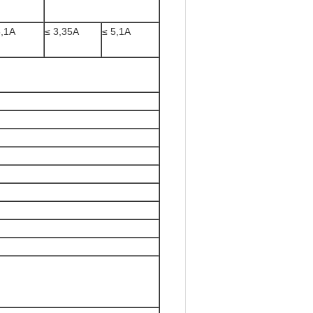
5,1A
≤ 3,35А
≤ 5,1A