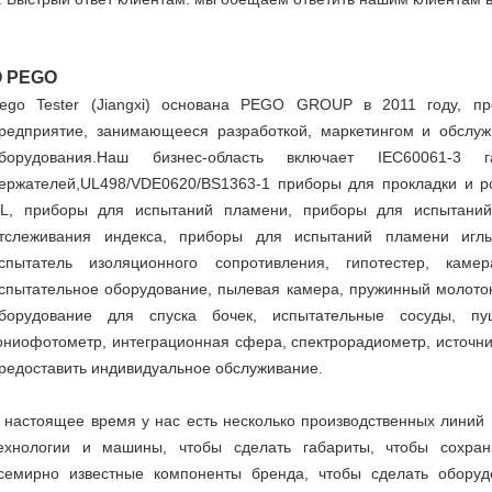
О PEGO
ego Tester (Jiangxi) основана PEGO GROUP в 2011 году, пр
редприятие, занимающееся разработкой, маркетингом и обслуж
борудования.Наш бизнес-область включает IEC60061-
ержателей,UL498/VDE0620/BS1363-1 приборы для прокладки и ро
L, приборы для испытаний пламени, приборы для испытаний
тслеживания индекса, приборы для испытаний пламени иглы,
спытатель изоляционного сопротивления, гипотестер, каме
спытательное оборудование, пылевая камера, пружинный молоток
борудование для спуска бочек, испытательные сосуды, пу
ониофотометр, интеграционная сфера, спектрорадиометр, источник
редоставить индивидуальное обслуживание.
 настоящее время у нас есть несколько производственных линий
ехнологии и машины, чтобы сделать габариты, чтобы сохрани
семирно известные компоненты бренда, чтобы сделать обор