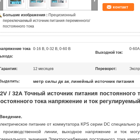
контакт
Большие изображения :
Прецизионный
переключаемый источник питания переменного/
постоянного тока
напряжение тока
0-16 В, 0-32 В, 0-60 В
0-60А
Выходной ток:
ыхода:
Гарантия:
12 месяцев
Переворот:
Экспр
метр силы дк ак
линейный источник питания
Выделить:
,
2V / 32A Точный источник питания постоянного 
остоянного тока напряжение и ток регулируемы
Введение.
лектрическое питание от коммутатора KPS серии DC специально р
 производственной линии, выходное напряжение и ток могу
оминального значения.Электроснабжение постоянного тока имеет