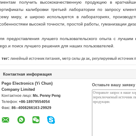
лиентам получить высококачественную продукцию в кратчайш
ертификаты калибровки третьей лаборатории по запросу клиен
сему миру, и широко используется в лабораториях, производ
собенностями высокой точности, простой работы, гуманизации диз
ля предоставления лучшего пользовательского опыта с лучшим 
ego.и поиск лучшего решения для наших пользователей.
,
,
тег:
линейный источник питания
метр силы дк ак
регулируемый источник 
Контактная информация
Pego Electronics (Yi Chun)
Оставьте вашу заявку
Company Limited
Контактное лицо:
Ms. Penny Peng
Телефон:
+86-18979554054
Факс:
86--4008266163-29929