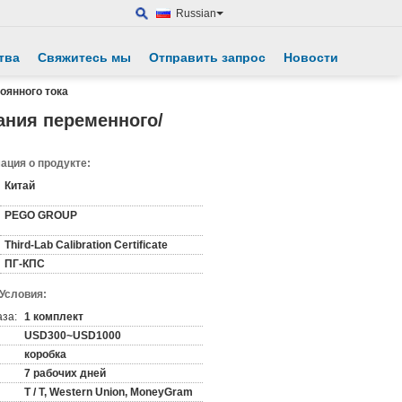
Russian
тва
Свяжитесь мы
Отправить запрос
Новости
оянного тока
ния переменного/
ция о продукте:
Китай
PEGO GROUP
Third-Lab Calibration Certificate
ПГ-КПС
 Условия:
аза:
1 комплект
USD300~USD1000
коробка
7 рабочих дней
T / T, Western Union, MoneyGram