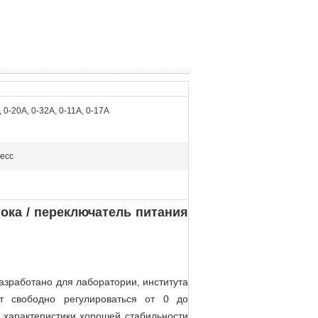
, 0-20А, 0-32А, 0-11А, 0-17А
есс
тока / переключатель питания
й
азработано для лаборатории, института
т свободно регулироваться от 0 до
 характеристики хорошей стабильности