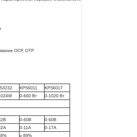
и
живание OCP, OTP
S3232
KPS6011
KPS6017
1024W
0-660 Вт
0-1020 Вт
32В
0-60В
0-60В
32А
0-11А
0-17А
88%
≥ 89%