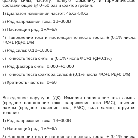
фактор силы, частоту, полную гармонику и гармонические
составляющие @ 0~50 раз и фактор гребня.
Диапазон изменения частот: 45Хз~5КХз
1)
Ряд напряжения тока: 1В~300В
2)
Настоящий ряд: 1мА~6А
3)
Напряжение тока и настоящая точность теста: ± (0,1% числа
4)
ФС+1 РД+0.1%)
Ряд силы: 0.1В~1800В
5)
Точность теста силы: ± (0,1% числа ФС+1 РД+0.1%)
6)
Ряд фактора силы: 0.000~+1.000
7)
Точность теста фактора силы: ± (0,1% числа ФС+1 РД+0.1%)
8)
Кратность частоты: 0~50
9)
Выведенное наружу ● (ДК): Измеряя напряжение тока лампы
(среднее напряжение тока, напряжение тока РМС), течение
лампы (среднее значение тока, РМС), сила лампы, струится
течение
Ряд напряжения тока: 1В~300В
1)
Настоящий ряд: 1мА~6А
2)
Напряжение тока и настоящая точность теста: ± (0,1% числа
3)