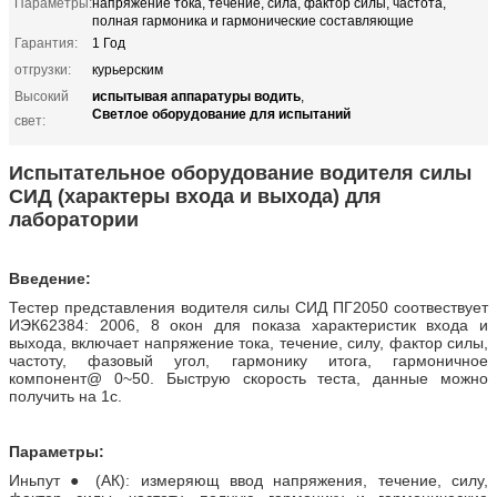
Параметры:
напряжение тока, течение, сила, фактор силы, частота,
полная гармоника и гармонические составляющие
Гарантия:
1 Год
отгрузки:
курьерским
испытывая аппаратуры водить
Высокий
,
Светлое оборудование для испытаний
свет:
Испытательное оборудование водителя силы
СИД (характеры входа и выхода) для
лаборатории
Введение:
Тестер представления водителя силы СИД ПГ2050 соотвествует
ИЭК62384: 2006, 8 окон для показа характеристик входа и
выхода, включает напряжение тока, течение, силу, фактор силы,
частоту, фазовый угол, гармонику итога, гармоничное
компонент@ 0~50. Быструю скорость теста, данные можно
получить на 1с.
Параметры:
Иньпут ● (АК): измеряющ ввод напряжения, течение, силу,