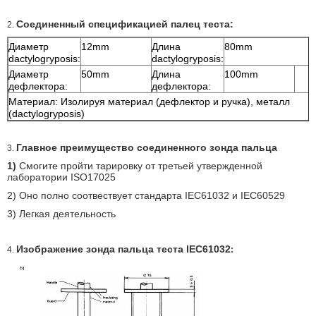
Соединенный спецификацией палец теста:
2.
Диаметр
12mm
Длина
80mm
dactylogryposis:
dactylogryposis:
Диаметр
50mm
Длина
100mm
дефлектора:
дефлектора:
Материал: Изолируя материал (дефлектор и ручка), металл
(dactylogryposis)
Главное преимущество соединенного зонда пальца
3.
1)
Смогите пройти тарировку от третьей утвержденной
лаборатории ISO17025
2) Оно полно соотвествует стандарта IEC61032 и IEC60529
3) Легкая деятельность
Изображение зонда пальца теста IEC61032
4.
: