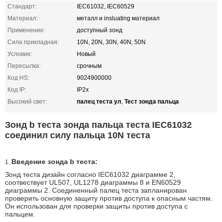
Стандарт:
IEC61032, IEC60529
Материал:
металл и insluating материал
Применение:
доступный зонд
Сила прикладная:
10N, 20N, 30N, 40N, 50N
Условие:
Новый
Пересылка:
срочным
Код HS:
9024900000
Код IP:
IP2x
палец теста ул
Тест зонда пальца
Высокий свет:
,
Зонд b теста зонда пальца теста IEC61032
соединил силу пальца 10N теста
Введение зонда b теста:
1.
Зонд теста дизайн согласно IEC61032 диаграмме 2,
соотвествует UL507, UL1278 диаграммы 8 и EN60529
диаграммы 2. Соединенный палец теста запланирован
проверить основную защиту против доступа к опасным частям.
Он использован для проверки защиты против доступа с
пальцем.