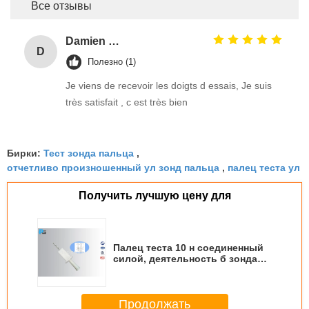
Все отзывы
Damien GOURDAIN
D
Полезно (1)
Je viens de recevoir les doigts d essais, Je suis
très satisfait , c est très bien
Тест зонда пальца
Бирки:
,
отчетливо произношенный ул зонд пальца
палец теста ул
,
Получить лучшую цену для
Палец теста 10 н соединенный
силой, деятельность б зонда
теста ИЭК60529 легкая
Продолжать