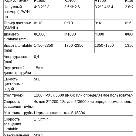
Радиус трубки
R1600
R1400
R1200
R100
Наружный
4*3.2*2.8
3.6*3*2.6
3.2*2.4*2.4
2.8*2.
размер (L*W*H,
m)
Тариф доставки
0~10
0~10
0~6
0~6
(Л/МИН)
Диаметр
Φ1000
Φ1000
Φ800
Φ800
turntable (mm)
Высота turntable
1750~2350
1750~2350
1350~1950
1350~
(mm)
Апертура сопл
0,4
(mm)
Внутренний
15mm
диаметр трубки
Емкость
50L
цистерны с
водой
Угол трубки
1200 (IPX3), 3600 (IPX4) или определяемое пользователе
Скорость
4s для 2*1200, 12s для 2*3600 или определяемого польз
вращения трубки
Материал трубки
Нержавеющая сталь SUS304
Скорость
1~5r/min
вращения
turntable
Максимальная
50KG