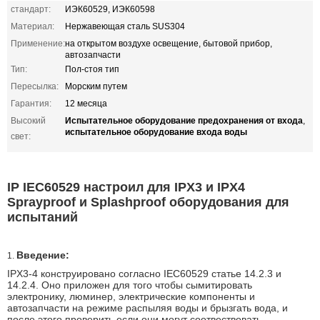
стандарт:
ИЭК60529, ИЭК60598
Материал:
Нержавеющая сталь SUS304
Применение:
на открытом воздухе освещение, бытовой прибор,
автозапчасти
Тип:
Пол-стоя тип
Пересылка:
Морским путем
Гарантия:
12 месяца
Испытательное оборудование предохранения от входа
Высокий
,
испытательное оборудование входа воды
свет:
IP IEC60529 настроил для IPX3 и IPX4
Sprayproof и Splashproof оборудования для
испытаний
Введение:
1.
IPX3-4 конструировано согласно IEC60529 статье 14.2.3 и
14.2.4. Оно приложен для того чтобы сымитировать
электронику, люминер, электрические компоненты и
автозапчасти на режиме распыляя воды и брызгать вода, и
после этого проверить если они могут соотвествовать.