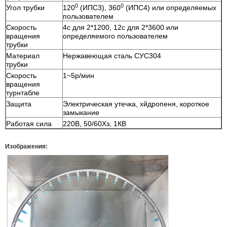
0
0
Угол трубки
120
(ИПС3), 360
(ИПС4) или определяемых
пользователем
Скорость
4с для 2*1200, 12с для 2*3600 или
вращения
определяемого пользователем
трубки
Материал
Нержавеющая сталь СУС304
трубки
Скорость
1~5р/мин
вращения
турнтабле
Защита
Электрическая утечка, хйдропеня, короткое
замыкание
Работая сила
220В, 50/60Хз, 1КВ
Изображения: