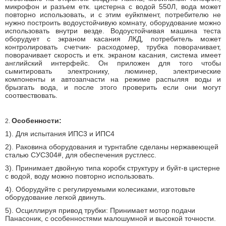
микрофон и разъем етк. цистерна с водой 550Л, вода может
повторно использовать, и с этим еуйкпмент, потребителю не
нужно построить водоустойчивую комнату, оборудование можно
использовать внутри везде. Водоустойчивая машина теста
оборудует с экраном касания ЛКД, потребитель может
контролировать счетчик- расходомер, трубка поворачивает,
поворачивает скорость и етк. экраном касания, система имеет
английский интерфейс. Он приложен для того чтобы
сымитировать электронику, люминер, электрические
компоненты и автозапчасти на режиме распыляя воды и
брызгать вода, и после этого проверить если они могут
соотвествовать.
Особенности:
2.
1). Для испытания ИПС3 и ИПС4
2). Раковина оборудования и турнтабле сделаны нержавеющей
сталью СУС304#, для обеспечения рустлесс.
3). Принимает двойную типа коробк структуру и буйт-в цистерне
с водой, воду можно повторно использовать.
4). Оборудуйте с регулируемыми колесиками, изготовьте
оборудование легкой двинуть.
5). Осциллируя привод трубки: Принимает мотор подачи
Панасоник, с особенностями малошумной и высокой точности.