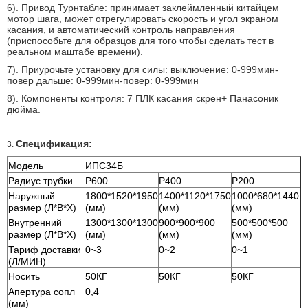
6). Привод Турнтабле: принимает заклеймленный китайцем
мотор шага, может отрегулировать скорость и угол экраном
касания, и автоматический контроль направления
(приспособьте для образцов для того чтобы сделать тест в
реальном маштабе времени).
7). Приурочьте установку для силы: выключение: 0-999мин-
повер дальше: 0-999мин-повер: 0-999мин
8). Компоненты контроля: 7 ПЛК касания скрен+ Панасоник
дюйма.
Спецификация:
3.
Модель
ИПС34Б
Радиус трубки
Р600
Р400
Р200
Наружный
1800*1520*1950
1400*1120*1750
1000*680*1440
размер (Л*В*Х)
(мм)
(мм)
(мм)
Внутренний
1300*1300*1300
900*900*900
500*500*500
размер (Л*В*Х)
(мм)
(мм)
(мм)
Тариф доставки
0~3
0~2
0~1
(Л/МИН)
Носить
50КГ
50КГ
50КГ
Апертура сопл
0,4
(мм)