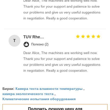
Dear Alice, The machines are working well now.
Thank you for your support and patience to solve
our problems and give us very useful suggestions
in negotiation. Really a good cooperation.
TUV Rheinland
T
Полезно (2)
Dear Alice, The machines are working well now.
Thank you for your support and patience to solve
our problems and give us very useful suggestions
in negotiation. Really a good cooperation.
Камера теста влажности температуры
Бирки:
,
камера экологического теста
,
Климатические испытания оборудования
Получить лучшую цену для