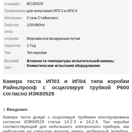
стандарт:
IEC60529
Применение:
для испытания ИПС3 и ИПС4
Материал:
Сталь Стайнелесс
Работая
220V/60Hz
сила:
отгрузки:
Морским или воздушным путем
Гарантия:
1 Год
Тип:
Тип коробки
Влажности температуры испытательной камеры
Высокий
,
Климатические испытания оборудования
свет:
Камера теста ИП03 и ИП04 типа коробки
Райньпрооф с осциллируя трубкой Р600
согласно ИЭК60529
Введение:
1.
Камера теста дождя с осциллируя трубками конструирована
согласно ИЭК60529 статье 14.2.3 и 14.2.4. Тип коробки
соответствующий для небольшого электронного прибора, как
небольшие на открытом воздухе лампа, мобильный телефон,