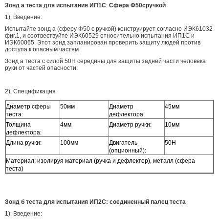
Зонд а теста для испытания ИП1С
:
Сфера Φ50сручкой
1). Введение:
Испытайте зонд а (сферу Φ50 с ручкой) конструирует согласно ИЭК61032
фиг.1, и соотвествуйте ИЭК60529 относительно испытания ИП1С и
ИЭК60065. Этот зонд запланирован проверить защиту людей против
доступа к опасным частям
Зонд а теста с силой 50Н середины для защиты задней части человека
руки от частей опасности.
2). Спецификация
Диаметр сферы
50мм
Диаметр
45мм
теста:
дефлектора:
Толщина
4мм
Диаметр ручки:
10мм
дефлектора:
Длина ручки:
100мм
Двигатель
50Н
(опционный):
Материал: изолируя материал (ручка и дефлектор), металл (сфера
теста)
Зонд б теста для испытания ИП2С: соединенный палец теста
1). Введение: