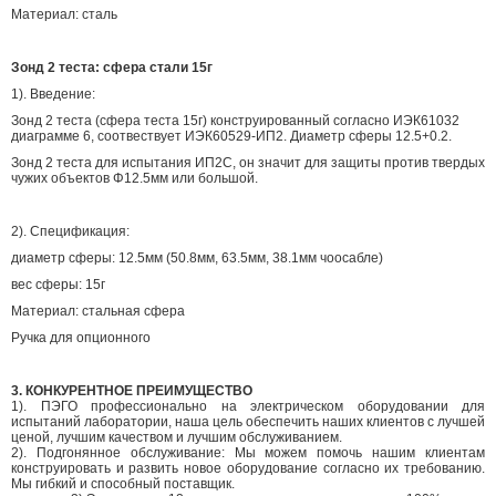
Материал: сталь
Зонд 2 теста: сфера стали 15г
1). Введение:
Зонд 2 теста (сфера теста 15г) конструированный согласно ИЭК61032
диаграмме 6, соотвествует ИЭК60529-ИП2. Диаметр сферы 12.5+0.2.
Зонд 2 теста для испытания ИП2С, он значит для защиты против твердых
чужих объектов Φ12.5мм или большой.
2). Спецификация:
диаметр сферы: 12.5мм (50.8мм, 63.5мм, 38.1мм чоосабле)
вес сферы: 15г
Материал: стальная сфера
Ручка для опционного
3. КОНКУРЕНТНОЕ ПРЕИМУЩЕСТВО
1). ПЭГО профессионально на электрическом оборудовании для
испытаний лаборатории, наша цель обеспечить наших клиентов с лучшей
ценой, лучшим качеством и лучшим обслуживанием.
2). Подгонянное обслуживание: Мы можем помочь нашим клиентам
конструировать и развить новое оборудование согласно их требованию.
Мы гибкий и способный поставщик.