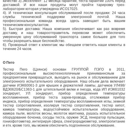
качество 3).Эксселлент: 12 месяца гарантии, теста гарантии 100% перед
доставкой. И все наши продукты могут пройти тарировку трех-
лаборатории которая утверждена ИСО17025.
4). И техническая консультация обслуживаний после продажи: 24 часа
службы технической поддержки электронной почтой. Наша
профессиональная команда всегда здесь завещает быть вашим
техническим консультантом.
5). Быстрая доставка: Наша компания обеспечивает как раз вовремя
доставку, и наш товароотправитель перевозки может обеспечить
умеренную цену обслуживаний транспорта самое большее для того
чтобы разрешить ваше беспокойство.
6). Проворный ответ к клиентам: мы обещаем ответить наши клиенты в
течение 24 часов.
О Пего
Тестер Пего (Цзянси) основан ГРУППОЙ ПЭГО в 2011,
профессиональным высокотехнологичным приниманнсяым за
предприятием превращаться, выходить на рынок и обслуживанием для
электронного испытательного оборудования. Наш объем дела включает
датчики ИЭК60061-3 для крышек и держателей лампы, датчиков УЛ498/
ВДЭ0620/БС1363-1 для штепсельной вилки и гнезда, кода ИП ИЭК61032
зондирует, УЛ зондирует, прибор определения температуры
воспламенения, прибор теста зарев-провода, отслеживая прибор
индекса, прибор определения температуры воспламенения иглы, земной
тестер сопротивления, изолируя тестер сопротивления, тестер хипот,
камера температуры, водоустойчивое испытательное оборудование,
камера пыли, молоток весны, молоток маятника, рушась испытательное
оборудование бочонка, сосуды теста, оружие ЭСД, генератор пульсации,
гониофотометер, интегрируя сфера, спектрорадиометер, электропитание
и етк. кроме того, мы можем обеспечить подгонянное обслуживание.