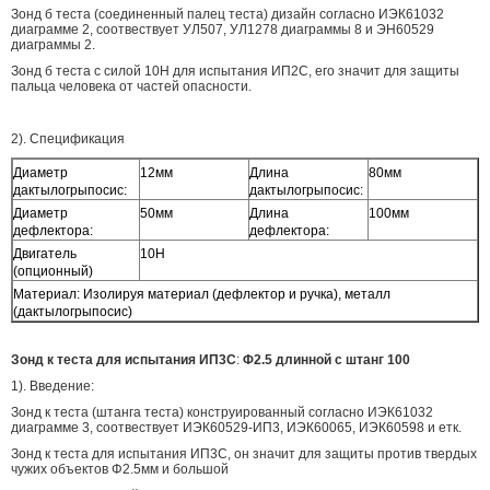
Зонд б теста (соединенный палец теста) дизайн согласно ИЭК61032
диаграмме 2, соотвествует УЛ507, УЛ1278 диаграммы 8 и ЭН60529
диаграммы 2.
Зонд б теста с силой 10Н для испытания ИП2С, его значит для защиты
пальца человека от частей опасности.
2). Спецификация
Диаметр
12мм
Длина
80мм
дактылогрыпосис:
дактылогрыпосис:
Диаметр
50мм
Длина
100мм
дефлектора:
дефлектора:
Двигатель
10Н
(опционный)
Материал: Изолируя материал (дефлектор и ручка), металл
(дактылогрыпосис)
Зонд к теста для испытания ИП3С
:
Φ2.5 длинной с штанг 100
1). Введение:
Зонд к теста (штанга теста) конструированный согласно ИЭК61032
диаграмме 3, соотвествует ИЭК60529-ИП3, ИЭК60065, ИЭК60598 и етк.
Зонд к теста для испытания ИП3С, он значит для защиты против твердых
чужих объектов Φ2.5мм и большой