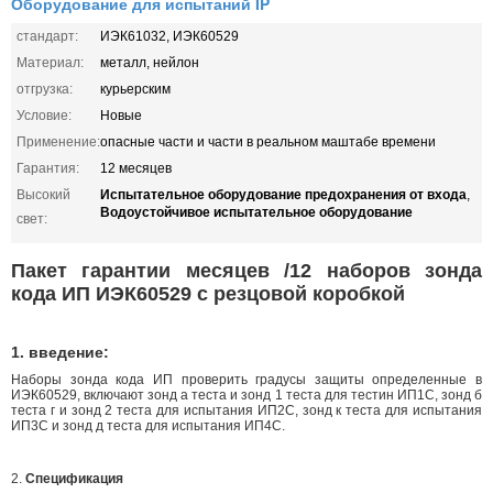
Оборудование для испытаний IP
стандарт:
ИЭК61032, ИЭК60529
Материал:
металл, нейлон
отгрузка:
курьерским
Условие:
Новые
Применение:
опасные части и части в реальном маштабе времени
Гарантия:
12 месяцев
Испытательное оборудование предохранения от входа
Высокий
,
Водоустойчивое испытательное оборудование
свет:
Пакет гарантии месяцев /12 наборов зонда
кода ИП ИЭК60529 с резцовой коробкой
1.
введение:
Наборы зонда кода ИП проверить градусы защиты определенные в
ИЭК60529, включают зонд а теста и зонд 1 теста для тестин ИП1С, зонд б
теста г и зонд 2 теста для испытания ИП2С, зонд к теста для испытания
ИП3С и зонд д теста для испытания ИП4С.
2.
Спецификация