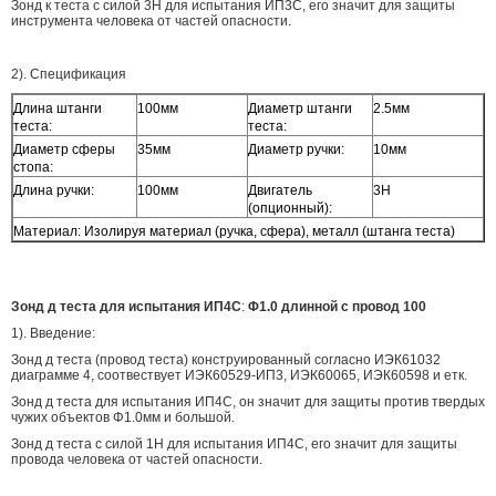
Зонд к теста с силой 3Н для испытания ИП3С, его значит для защиты
инструмента человека от частей опасности.
2). Спецификация
Длина штанги
100мм
Диаметр штанги
2.5мм
теста:
теста:
Диаметр сферы
35мм
Диаметр ручки:
10мм
стопа:
Длина ручки:
100мм
Двигатель
3Н
(опционный):
Материал: Изолируя материал (ручка, сфера), металл (штанга теста)
Зонд д теста для испытания ИП4С
:
Φ1.0 длинной с провод 100
1). Введение:
Зонд д теста (провод теста) конструированный согласно ИЭК61032
диаграмме 4, соотвествует ИЭК60529-ИП3, ИЭК60065, ИЭК60598 и етк.
Зонд д теста для испытания ИП4С, он значит для защиты против твердых
чужих объектов Φ1.0мм и большой.
Зонд д теста с силой 1Н для испытания ИП4С, его значит для защиты
провода человека от частей опасности.