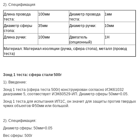
2). Спецификация
Длина провода
100мм
Диаметр провода
1мм
теста:
теста:
Диаметр сферы
35мм
Диаметр ручки:
10мм
стопа:
Длина ручки:
100мм
Двигатель
1Н
(опционный)
Материал: Материал изоляции (ручка, сфера стопа), металл (провод
теста)
Зонд 1 теста: сфера стали 500г
1). Введение:
Зонд 1 теста (сфера теста 500г) конструирован согласно ИЭК61032
диаграмме 5, соотвествует ИЭК60529-ИП. Диаметр сферы 50мм+0.05.
Зонд 1 теста для испытания ИП1С, он значит для защиты против твердых
чужих объектов Φ50мм или большой.
2). Спецификация:
Диаметр сферы: 50мм+0.05
Вес сферы: 500г