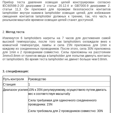
Прибор теста давления освещая цепей конструирован согласно
IEC60598-2-20 диаграмме 2 статьи 20.12.4 и GB7000.9 диаграмме 2.
статьи 11,3. Он приложил для проверки безопасности контактов
lampholder внутри нажим-в lampholder освещая цепей, для избежания
смещения контактов lampholder должных к трению, так, что часть в
реальном маштабе времени освещая цепей станет доступной.
2.
Метод теста
Извлекутся 6 lampholders нагреты на 7 часов для достижения самой
высокой температуры, после того как lampholders охлаждали вниз к
комнатной температуре, лампы и сила 15N приложена для 1min к
каждому из соединенных проводников. После этого, сила 30N приложена
для 1min к 2 проводникам совместно. Силы приложены на расстоянии
3mm±0.8mm от пунктов ввода в lampholder для попытки двинуть контакты
от lampholders. Во время теста lampholder не двинет больше чем 0.8mm.
3. спецификация:
Путь контроля
Руководство
Станция
1
Диапазон усилия
10N к 35N регулируемому, осуществило путем двигать
вес к соответствуя масштабу
Сила требуемая для одиночного соединенного
проводника: 15N
Сила требовала для 2 проводников совместно: 30N