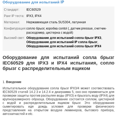
Оборудование для испытаний IP
Стандарт:
IEC60529
Ранг IP теста:
IPX3, IPX4
Материал:
Нержавеющая сталь SUS304, латунная
Конфигурация:
сопло брызг, коробка contol (, датчик pressue, счетчик-
расходомер, цистерна с водой)
Оборудование для испытаний сопла брызг IPX3
Высокий свет:
,
Оборудование для испытаний IP сопла брызг
,
Оборудование для испытаний сопла брызг IPX4
Оборудование для испытаний сопла брызг
IEC60529 для IPX3 и IPX4 испытания, сопло
брызг с распределительным ящиком
1.
Введение
Испытательное оборудование сопла брызг IPX3/4 может соотвествовать
IEC60529 статей 14.2.3 и 14.2.4 и диаграмма 5, оно оно примениться для
проверки защиты против распыляя воды (IPX3) и брызгать воду (IPX4) для
крупноразмерного образца. Оборудование состоится соплом, цистерной
с водой и распределительным ящиком брызг. Это оборудование
сымитировать идя дождь условия для проверки физического
представления на открытом воздухе люминеров, бытового прибора,
автозапчастей и etc.