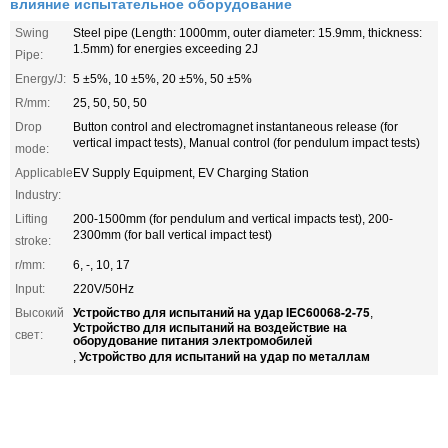
влияние испытательное оборудование
Swing
Steel pipe (Length: 1000mm, outer diameter: 15.9mm, thickness:
1.5mm) for energies exceeding 2J
Pipe:
Energy/J:
5 ±5%, 10 ±5%, 20 ±5%, 50 ±5%
R/mm:
25, 50, 50, 50
Drop
Button control and electromagnet instantaneous release (for
vertical impact tests), Manual control (for pendulum impact tests)
mode:
Applicable
EV Supply Equipment, EV Charging Station
Industry:
Lifting
200-1500mm (for pendulum and vertical impacts test), 200-
2300mm (for ball vertical impact test)
stroke:
r/mm:
6, -, 10, 17
Input:
220V/50Hz
Устройство для испытаний на удар IEC60068-2-75
Высокий
,
Устройство для испытаний на воздействие на
свет:
оборудование питания электромобилей
Устройство для испытаний на удар по металлам
,