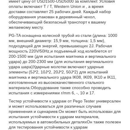
имеет цену от USD1500-USD5000 за комплект. Условия
оплаты включают T / T, Western Union и , а время
доставки составляет 25 рабочих дней. Каждый набор
оборудования упакован в деревянный чехол,
обеспечивающий безопасный транспорт к вашему
желаемому месту.
PG-TA оснащена колесной трубой из стали (длина: 1000
мм, внешний диаметр: 15,9 мм, толщина: 1,5 мм),
подходящей для энергий, превышающих 2J. Рабочая
мощность 220V/50Hz,и подъемный ход колеблется от
200-1500 мм (для испытания маятника и вертикального
удара) до 200-2300 мм (для испытания вертикального
удара шара)Ударные молотки включают ударные
элементы (5J*2, 10J*2, 20J*2, 50J*2) для испытаний
маятника и вертикального удара IK08, IK09, IK10 и IK11,
изготовленные из высококачественного стального
материала.Оборудование также способно проводить
испытания с измерениями r/mm 6, -, 10 и 17.
Тестер устойчивости к ударам от Pego Tester универсален
и может использоваться для различных случаев
применения и сценариев.Он может быть использован для
испытания устойчивости к ударам материалов,
используемых в автомобильных деталяхОн также полезен
для тестирования устойчивости к ударам