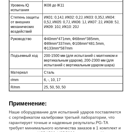
Уровень IQ
IK08 до IK11
испытания
Степень защиты
ИК01: 0,14J, ИК02: 0,2J, ИК03: 0,35J, ИК04:
от внешних
0,5J, ИК05: 0,7J, ИК06: 1J, ИК07: 2J, ИК08: 5J,
механических
ИК09: 10J, ИК10: 20J
воздействий
Руководство
Φ40mm*471mm, Φ68mm*385mm,
Φ89mm*337mm, Φ108mm*481.5mm,
Φ133mm*587mm
Подъемный ход
200-1500 мм (для испытаний с маятником и
вертикальным ударом), 200-2300 мм (для
испытаний с вертикальным ударом шара)
Материал
Сталь
r/mm
6, -, 10, 17
R/mm
25, 50, 50, 50
Применение:
Наше оборудование для испытаний ударов поставляется
с сертификатом калибровки третьей лаборатории, что
гарантирует точные и надежные результаты.PG-TA
требует минимального количества заказов в 1 комплект и