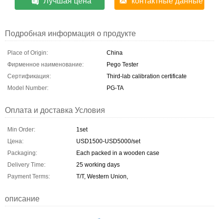
Лучшая цена
контактные данные
Подробная информация о продукте
Place of Origin:
China
Фирменное наименование:
Pego Tester
Сертификация:
Third-lab calibration certificate
Model Number:
PG-TA
Оплата и доставка Условия
Min Order:
1set
Цена:
USD1500-USD5000/set
Packaging:
Each packed in a wooden case
Delivery Time:
25 working days
Payment Terms:
T/T, Western Union,
описание