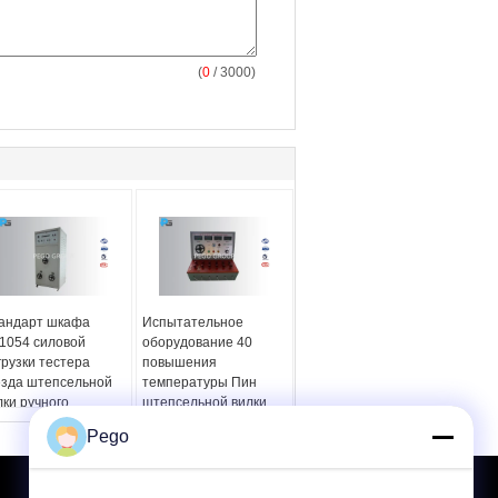
(
0
/ 3000)
андарт шкафа
Испытательное
1054 силовой
оборудование 40
грузки тестера
повышения
езда штепсельной
температуры Пин
лки ручного
штепсельной вилки
нтроля
регулируемый
Pego
ртикальный
цифровой дисплей