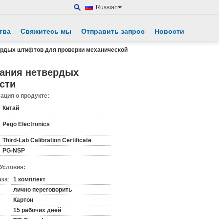
Russian
тва
Свяжитесь мы
Отправить запрос
Новости
вердых штифтов для проверки механической
тания нетвердых
сти
ция о продукте:
Китай
Pego Electronics
Third-Lab Calibration Certificate
PG-NSP
 Условия:
аза:
1 комплект
лично переговорить
Картон
15 рабочих дней