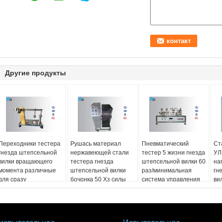
Другие продукты
Переходники тестера
Рушась материал
Пневматический
Ст
гнезда штепсельной
нержавеющей стали
тестер 5 жизни гнезда
УЛ
вилки вращающего
тестера гнезда
штепсельной вилки 60
на
момента различные
штепсельной вилки
раз/минимальная
гн
для сразу
бочонка 50 Хз силы
система управления
ви
вставляемого
ПЛК
ко
оборудования
ве