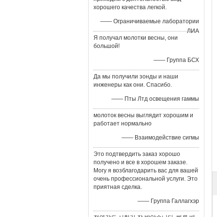
хорошего качества легкой.
—— Ограничиваемые лаборатории
ЛИА
Я получал молотки весны, они
большой!
—— Группа БСХ
Да мы получили зонды и наши
инженеры как они. Спасибо.
—— Пты Лтд освещения гаммы
молоток весны выглядит хорошим и
работает нормально
—— Взаимодействие сигмы
Это подтвердить заказ хорошо
получено и все в хорошем заказе.
Могу я возблагодарить вас для вашей
очень профессиональной услуги. Это
приятная сделка.
—— Группа Галлагхэр