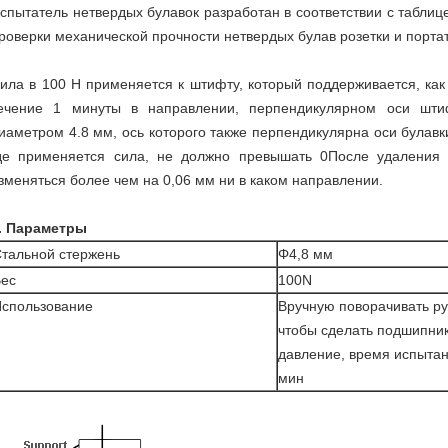
спытатель нетвердых булавок разработан в соответствии с таблиц
роверки механической прочности нетвердых булав розетки и портат
ила в 100 Н применяется к штифту, который поддерживается, как 
ечение 1 минуты в направлении, перпендикулярном оси шти
иаметром 4.8 мм, ось которого также перпендикулярна оси булавк
де применяется сила, не должно превышать 0После удаления
зменяться более чем на 0,06 мм ни в каком направлении.
. Параметры
тальной стержень
Φ4,8 мм
ес
100N
спользование
Вручную поворачивать ру
чтобы сделать подшипни
давление, время испытан
мин