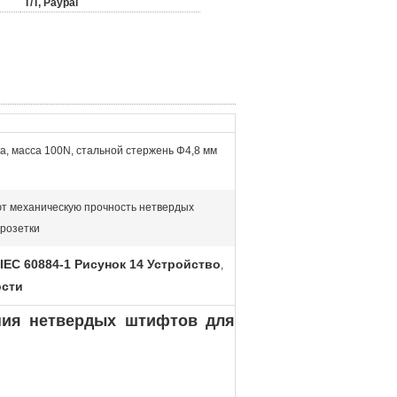
T/T, Paypal
а, масса 100N, стальной стержень Φ4,8 мм
т механическую прочность нетвердых
розетки
IEC 60884-1 Рисунок 14 Устройство
,
ости
ания нетвердых штифтов для