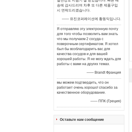
절연강도 시험기 잘 받았습니다. 빠른 배
송에 감사드리며 차후 또 다른 제품구입
시 연락드리겠습니다.
—— 유진코퍼레이션에 황동익입니다.
Я отправляю эту электронную почту
для того чтобы позволить вам знать
что мы получаем 2 сосуда с
поверочным сертификатом. Я хотел
был бы возблагодарить вас для
качества сосудов и для вашей
хорошей работы. Я не могу ждать для
работы с вами на других темах.
—— Brandt Франция
мы можем подтвердить, что он
работает очень хорошо! спасибо за
качественное оборудование.
—— ППК (Греция)
Оставьте нам сообщение