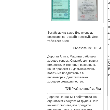
И
п
С
т
д
Эссайс доигц д лес Дже виенс де
ресевоир, сатисфайт трèс суйс Дже,
г
трèс к ест биен
и
—— Образование ЭСТИ
2
Дорогая Алиса, Машины работают
хорошо теперь. Спасибо для ваших
С
поддержки и терпения разрешить
В
наши проблемы и дать нам очень
полезные предложения в
И
переговорах. Действительно
хорошее сотрудничество.
—— ТУВ Рхайньланд Пвт. Лтд
Дорогое Пенни, Мы действительно
оцениваем к покупке от группы Пего
на несколько лет, все продукты
приходим с деятельностью амд