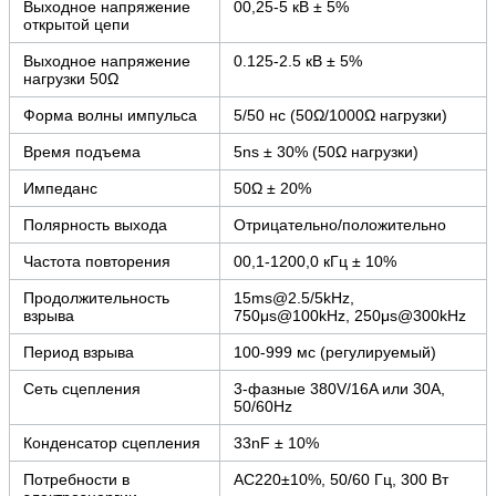
Выходное напряжение
00,25-5 кВ ± 5%
открытой цепи
Выходное напряжение
0.125-2.5 кВ ± 5%
нагрузки 50Ω
Форма волны импульса
5/50 нс (50Ω/1000Ω нагрузки)
Время подъема
5ns ± 30% (50Ω нагрузки)
Импеданс
50Ω ± 20%
Полярность выхода
Отрицательно/положительно
Частота повторения
00,1-1200,0 кГц ± 10%
Продолжительность
15ms@2.5/5kHz,
взрыва
750μs@100kHz, 250μs@300kHz
Период взрыва
100-999 мс (регулируемый)
Сеть сцепления
3-фазные 380V/16A или 30A,
50/60Hz
Конденсатор сцепления
33nF ± 10%
Потребности в
AC220±10%, 50/60 Гц, 300 Вт