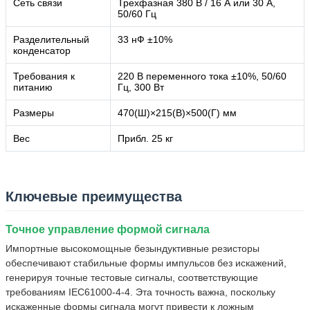
Сеть связи
Трехфазная 380 В / 16 А или 30 А,
50/60 Гц
Разделительный
33 нФ ±10%
конденсатор
Требования к
220 В переменного тока ±10%, 50/60
питанию
Гц, 300 Вт
Размеры
470(Ш)×215(В)×500(Г) мм
Вес
Прибл. 25 кг
Ключевые преимущества
Точное управление формой сигнала
Импортные высокомощные безындуктивные резисторы
обеспечивают стабильные формы импульсов без искажений,
генерируя точные тестовые сигналы, соответствующие
требованиям IEC61000-4-4. Эта точность важна, поскольку
искаженные формы сигнала могут привести к ложным