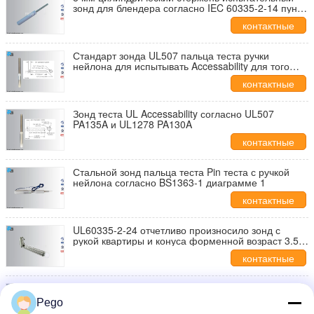
зонд для блендера согласно IEC 60335-2-14 пункт
20.102
контактные
данные
Стандарт зонда UL507 пальца теста ручки
нейлона для испытывать Accessability для того
чтобы жить части
контактные
данные
Зонд теста UL Accessability согласно UL507
PA135A и UL1278 PA130A
контактные
данные
Стальной зонд пальца теста Pin теста с ручкой
нейлона согласно BS1363-1 диаграмме 1
контактные
данные
UL60335-2-24 отчетливо произносило зонд с
рукой квартиры и конуса форменной возраст 3.5-
4.5 год
контактные
данные
20N / длинный тест 1Н зондирует твердый
стальной провод ИЭК60884-1 для выхода гнезда
Pego