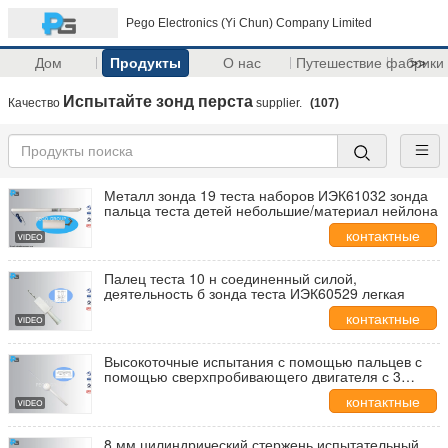
Pego Electronics (Yi Chun) Company Limited
Дом
Продукты
О нас
Путешествие фабрики
>>
Испытайте зонд перста
Качество
supplier.
(107)
Металл зонда 19 теста наборов ИЭК61032 зонда
пальца теста детей небольшие/материал нейлона
контактные
данные
Палец теста 10 н соединенный силой,
деятельность б зонда теста ИЭК60529 легкая
контактные
данные
Высокоточные испытания с помощью пальцев с
помощью сверхпробивающего двигателя с 3
ньютонами
контактные
данные
8 мм цилиндрический стержень испытательный