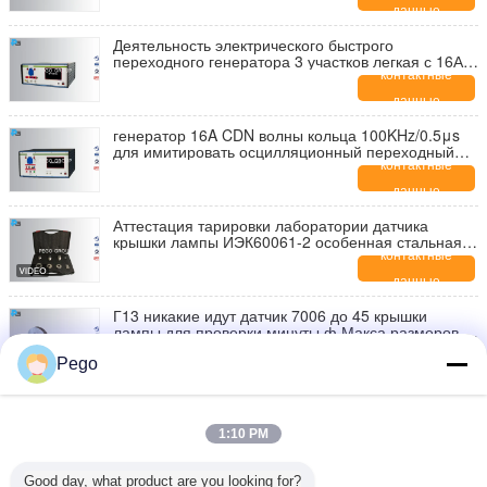
данные
Деятельность электрического быстрого
переходного генератора 3 участков легкая с 16А
КДН
контактные
данные
генератор 16A CDN волны кольца 100KHz/0.5μs
для имитировать осцилляционный переходный
экран касания LCD
контактные
данные
Аттестация тарировки лаборатории датчика
крышки лампы ИЭК60061-2 особенная стальная
материальная
контактные
данные
Г13 никакие идут датчик 7006 до 45 крышки
лампы для проверки минуты ф Макса размеров е
максимальной ф
контактные
Pego
данные
Датчик крышки лампы нержавеющей стали, идет и
одобренными КОНСЕРВНЫМИ БАНКАМИ датчика
1:10 PM
не пойти
контактные
данные
Good day, what product are you looking for?