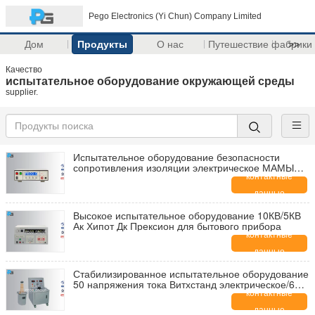
Pego Electronics (Yi Chun) Company Limited
Дом
Продукты
О нас
Путешествие фабрики
>>
Качество
испытательное оборудование окружающей среды
supplier.
Испытательное оборудование безопасности
сопротивления изоляции электрическое МАМЫ
РК7122 9 килограммов 0.10-12
контактные
данные
Высокое испытательное оборудование 10КВ/5КВ
Ак Хипот Дк Прексион для бытового прибора
контактные
данные
Стабилизированное испытательное оборудование
50 напряжения тока Витхстанд электрическое/60
Хз волны синуса
контактные
данные