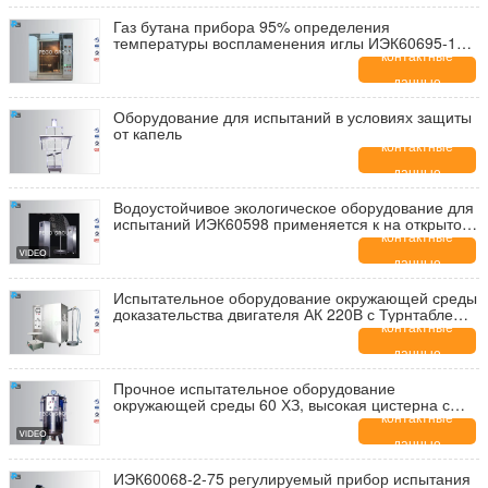
Газ бутана прибора 95% определения
температуры воспламенения иглы ИЭК60695-11-5
для теста опасности зажигания
контактные
данные
Оборудование для испытаний в условиях защиты
от капель
контактные
данные
Водоустойчивое экологическое оборудование для
испытаний ИЭК60598 применяется к на открытом
воздухе освещениям
контактные
данные
Испытательное оборудование окружающей среды
доказательства двигателя АК 220В с Турнтабле
нержавеющей стали
контактные
данные
Прочное испытательное оборудование
окружающей среды 60 ХЗ, высокая цистерна с
водой ИПС8 давления
контактные
данные
ИЭК60068-2-75 регулируемый прибор испытания