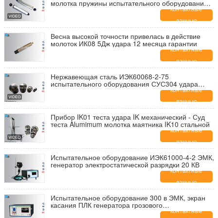
молотка пружины испытательного оборудования
для испытаний на удар для лаборатории
контактные
данные
Весна высокой точности привелась в действие
молоток ИК08 5Дж удара 12 месяца гарантии
контактные
данные
Нержавеющая сталь ИЭК60068-2-75
испытательного оборудования СУС304 удара
элементов ИК поразительная
контактные
данные
Прибор IK01 теста удара IK механический - Суд
теста Alumimum молотка маятника IK10 стальной
контактные
данные
Испытательное оборудование ИЭК61000-4-2 ЭМК,
генератор электростатической разрядки 20 КВ
контактные
данные
Испытательное оборудование 300 в ЭМК, экран
касания ПЛК генератора грозового
перенапряжения
контактные