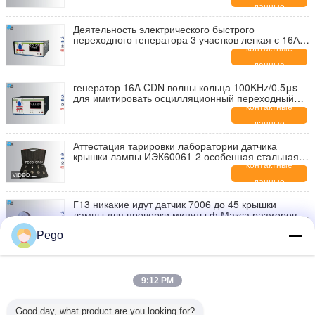
данные
Деятельность электрического быстрого
переходного генератора 3 участков легкая с 16А
КДН
контактные
данные
генератор 16A CDN волны кольца 100KHz/0.5μs
для имитировать осцилляционный переходный
экран касания LCD
контактные
данные
Аттестация тарировки лаборатории датчика
крышки лампы ИЭК60061-2 особенная стальная
материальная
контактные
данные
Г13 никакие идут датчик 7006 до 45 крышки
лампы для проверки минуты ф Макса размеров е
максимальной ф
контактные
Pego
данные
Датчик крышки лампы нержавеющей стали, идет и
одобренными КОНСЕРВНЫМИ БАНКАМИ датчика
9:12 PM
не пойти
контактные
данные
Good day, what product are you looking for?