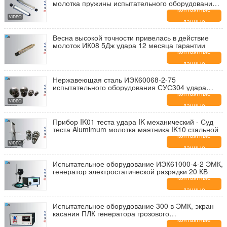
молотка пружины испытательного оборудования
для испытаний на удар для лаборатории
контактные
данные
Весна высокой точности привелась в действие
молоток ИК08 5Дж удара 12 месяца гарантии
контактные
данные
Нержавеющая сталь ИЭК60068-2-75
испытательного оборудования СУС304 удара
элементов ИК поразительная
контактные
данные
Прибор IK01 теста удара IK механический - Суд
теста Alumimum молотка маятника IK10 стальной
контактные
данные
Испытательное оборудование ИЭК61000-4-2 ЭМК,
генератор электростатической разрядки 20 КВ
контактные
данные
Испытательное оборудование 300 в ЭМК, экран
касания ПЛК генератора грозового
перенапряжения
контактные