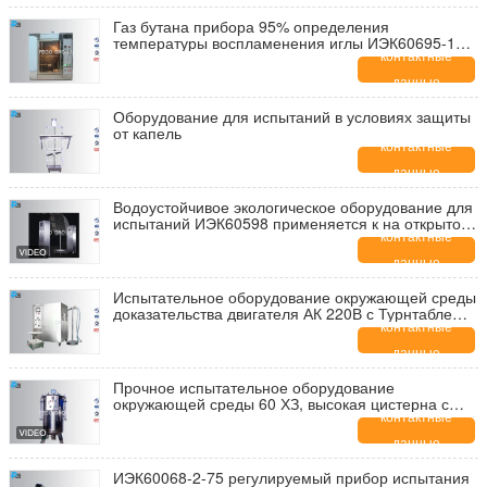
Газ бутана прибора 95% определения
температуры воспламенения иглы ИЭК60695-11-5
для теста опасности зажигания
контактные
данные
Оборудование для испытаний в условиях защиты
от капель
контактные
данные
Водоустойчивое экологическое оборудование для
испытаний ИЭК60598 применяется к на открытом
воздухе освещениям
контактные
данные
Испытательное оборудование окружающей среды
доказательства двигателя АК 220В с Турнтабле
нержавеющей стали
контактные
данные
Прочное испытательное оборудование
окружающей среды 60 ХЗ, высокая цистерна с
водой ИПС8 давления
контактные
данные
ИЭК60068-2-75 регулируемый прибор испытания