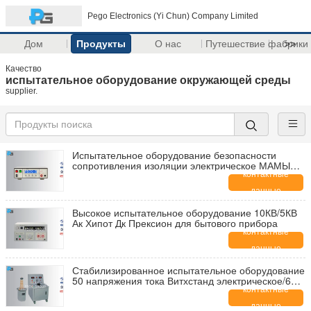
Pego Electronics (Yi Chun) Company Limited
Дом
Продукты
О нас
Путешествие фабрики
>>
Качество
испытательное оборудование окружающей среды
supplier.
Испытательное оборудование безопасности
сопротивления изоляции электрическое МАМЫ
РК7122 9 килограммов 0.10-12
контактные
данные
Высокое испытательное оборудование 10КВ/5КВ
Ак Хипот Дк Прексион для бытового прибора
контактные
данные
Стабилизированное испытательное оборудование
50 напряжения тока Витхстанд электрическое/60
Хз волны синуса
контактные
данные