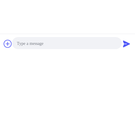
2026-04-20
Как выбрать правильный испытатель
гипотез: полное руководство по выбору
для производителей
2026-04-20
Чат
Отправить
Полное руководство по гипотесту: что это
такое, как оно работает и применение в
2026 году
запрос
Photo
2026-04-15
Сравнение и анализ ISO 20653 и IEC 60529
Video Call
Audio Call
2026-04-01
Тест на проникновение воды IPX3 и IPX4