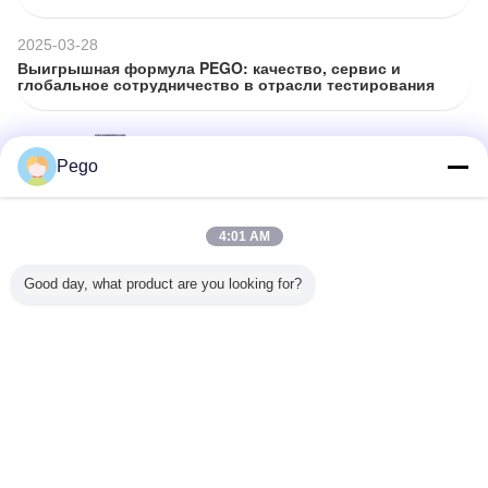
механической прочности
2025-03-28
Выигрышная формула PEGO: качество, сервис и
глобальное сотрудничество в отрасли тестирования
2025-03-27
Неотъемлемая роль наклонных
Pego
плоскостей в обеспечении стабильности
оборудования
4:01 AM
2025-03-26
Good day, what product are you looking for?
Неотъемлемая машина для испытания
тяги и торсионности электропроводов:
обеспечение безопасности и качества
электроэнергии
2026-04-20
IP-тестирование: Как выбрать
правильный тестер IP-кода для вашей
продукции